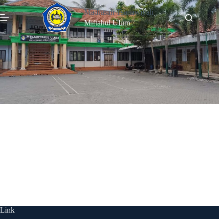
Madrasah Tsanawiyah
Miftahul Ulum
Lab IPA
Link