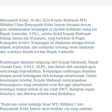
Banyuputih Kidul, 18 Mei 202
4 Kepala Madrasah MTs
Miftahul Ulum Banyuputih Kidul Jatiroto bersama dewan
guru melaksanakan kunjungan ta’ziyahdi kediaman orang tua
Bapak Aminudin, S.Pd.I., selaku Wakil Kepala Madrasah
bidang Sarana dan Prasarana, yang berlokasi di Puger,
Kabupaten Jember. Kunjungan ini dilakukan sebagai bentuk
empati, kepedulian, dan solidaritas keluarga besar madrasah
atas wafatnya ibunda tercinta Bapak Aminudin.
Rombongan dipimpin langsung oleh Kepala Madrasah, Bapak
Ahmad Fauzi, S.Pd.I., M.Pd., dan diikuti oleh sejumlah guru
serta tenaga kependidikan. Kedatangan rombongan disambut
dengan penuh kehangatan oleh keluarga almarhumah. Dalam
kesempatan tersebut, Kepala Madrasah menyampaikan
belasungkawa yang mendalam serta doa agar almarhumah
mendapat tempat terbaik di sisi Allah SWT, diampuni segala
khilafnya, dan diterima seluruh amal ibadahnya.
“Kami atas nama keluarga besar MTs Miftahul Ulum
Banyuputih Kidul Jatiroto turut berduka cita yang sedalam-