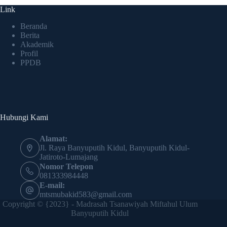
Link
Beranda
Berita
Akademik
Profil
PPDB
Hubungi Kami
Alamat:
Jl. Raya Banyuputih Kidul, Banyuputih Kidul-
Jatiroto-Lumajang
Nomor Telepon
081333984448
E-mail:
mtsmubakid583@gmail.com
Copyright © {2023} - Madrasah Tsanawiyah Miftahul Ulum
Banyuputih Kidul