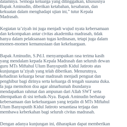
dalamnya. Semoga keluarga yang ditinggalkan, khususnya
Bapak Aminudin, diberikan ketabahan, kesabaran, dan
kekuatan dalam menghadapi ujian ini,” tutur Kepala
Madrasah.
Kegiatan ta’ziyah ini juga menjadi wujud nyata kebersamaan
dan kekompakan antar civitas akademika madrasah, tidak
hanya dalam pelaksanaan tugas kedinasan, tetapi juga dalam
momen-momen kemanusiaan dan kekeluargaan.
Bapak Aminudin, S.Pd.I. menyampaikan rasa terima kasih
yang mendalam kepada Kepala Madrasah dan seluruh dewan
guru MTs Miftahul Ulum Banyuputih Kidul Jatiroto atas
kunjungan ta’ziyah yang telah diberikan. Menurutnya,
kehadiran keluarga besar madrasah menjadi penguat dan
penghibur bagi dirinya serta keluarga di tengah suasana duka.
Ia juga memohon doa agar almarhumah ibundanya
mendapatkan rahmat dan ampunan dari Allah SWT serta
ditempatkan di sisi terbaik-Nya. Bapak Aminudin berharap
kebersamaan dan kekeluargaan yang terjalin di MTs Miftahul
Ulum Banyuputih Kidul Jatiroto senantiasa terjaga dan
membawa keberkahan bagi seluruh civitas madrasah.
Dengan adanya kunjungan ini, diharapkan dapat memberikan