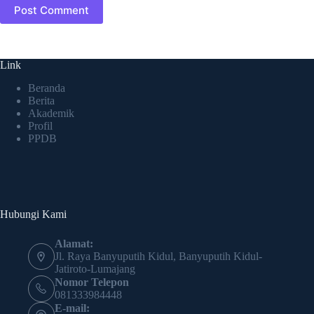
Post Comment
Link
Beranda
Berita
Akademik
Profil
PPDB
Hubungi Kami
Alamat:
Jl. Raya Banyuputih Kidul, Banyuputih Kidul-
Jatiroto-Lumajang
Nomor Telepon
081333984448
E-mail: