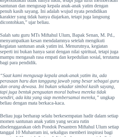
kependidikan tidak hanya hadir, tetapi juga turut memberikan
santunan dan mengusap kepala anak-anak yatim dengan
penuh kasih sayang. Ini adalah wujud nyata pendidikan
karakter yang tidak hanya diajarkan, tetapi juga langsung
dicontohkan,” ujar beliau.
Salah satu guru MTs Miftahul Ulum, Bapak Senan, M. Pd.,
menyampaikan kesan mendalamnya setelah mengikuti
kegiatan santunan anak yatim ini. Menurutnya, kegiatan
seperti ini bukan hanya sarat dengan nilai spiritual, tetapi juga
mampu mengasah rasa empati dan kepedulian sosial, terutama
bagi para pendidik.
“Saat kami mengusap kepala anak-anak yatim itu, ada
perasaan haru dan tanggung jawab yang besar sebagai guru
dan orang dewasa. Ini bukan sekadar simbol kasih sayang,
tapi juga bentuk penguatan moral bahwa mereka tidak
sendiri, ada kita yang siap membersamai mereka,”
ungkap
beliau dengan mata berkaca-kaca.
Beliau juga berharap selalu berkesempatan hadir dalam setiap
momen santunan anak yatim yang secara rutin
diselenggarakan oleh Pondok Pesantren Miftahul Ulum setiap
tanggal 10 Muharram ini, sekaligus memberi inspirasi bagi