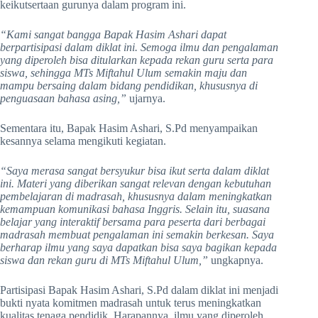
keikutsertaan gurunya dalam program ini.
“Kami sangat bangga Bapak Hasim Ashari dapat
berpartisipasi dalam diklat ini. Semoga ilmu dan pengalaman
yang diperoleh bisa ditularkan kepada rekan guru serta para
siswa, sehingga MTs Miftahul Ulum semakin maju dan
mampu bersaing dalam bidang pendidikan, khususnya di
penguasaan bahasa asing,”
ujarnya.
Sementara itu, Bapak Hasim Ashari, S.Pd menyampaikan
kesannya selama mengikuti kegiatan.
“Saya merasa sangat bersyukur bisa ikut serta dalam diklat
ini. Materi yang diberikan sangat relevan dengan kebutuhan
pembelajaran di madrasah, khususnya dalam meningkatkan
kemampuan komunikasi bahasa Inggris. Selain itu, suasana
belajar yang interaktif bersama para peserta dari berbagai
madrasah membuat pengalaman ini semakin berkesan. Saya
berharap ilmu yang saya dapatkan bisa saya bagikan kepada
siswa dan rekan guru di MTs Miftahul Ulum,”
ungkapnya.
Partisipasi Bapak Hasim Ashari, S.Pd dalam diklat ini menjadi
bukti nyata komitmen madrasah untuk terus meningkatkan
kualitas tenaga pendidik. Harapannya, ilmu yang diperoleh