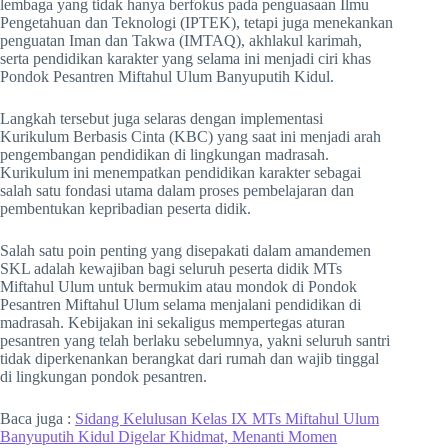
lembaga yang tidak hanya berfokus pada penguasaan Ilmu
Pengetahuan dan Teknologi (IPTEK), tetapi juga menekankan
penguatan Iman dan Takwa (IMTAQ), akhlakul karimah,
serta pendidikan karakter yang selama ini menjadi ciri khas
Pondok Pesantren Miftahul Ulum Banyuputih Kidul.
Langkah tersebut juga selaras dengan implementasi
Kurikulum Berbasis Cinta (KBC) yang saat ini menjadi arah
pengembangan pendidikan di lingkungan madrasah.
Kurikulum ini menempatkan pendidikan karakter sebagai
salah satu fondasi utama dalam proses pembelajaran dan
pembentukan kepribadian peserta didik.
Salah satu poin penting yang disepakati dalam amandemen
SKL adalah kewajiban bagi seluruh peserta didik MTs
Miftahul Ulum untuk bermukim atau mondok di Pondok
Pesantren Miftahul Ulum selama menjalani pendidikan di
madrasah. Kebijakan ini sekaligus mempertegas aturan
pesantren yang telah berlaku sebelumnya, yakni seluruh santri
tidak diperkenankan berangkat dari rumah dan wajib tinggal
di lingkungan pondok pesantren.
Baca juga :
Sidang Kelulusan Kelas IX MTs Miftahul Ulum
Banyuputih Kidul Digelar Khidmat, Menanti Momen