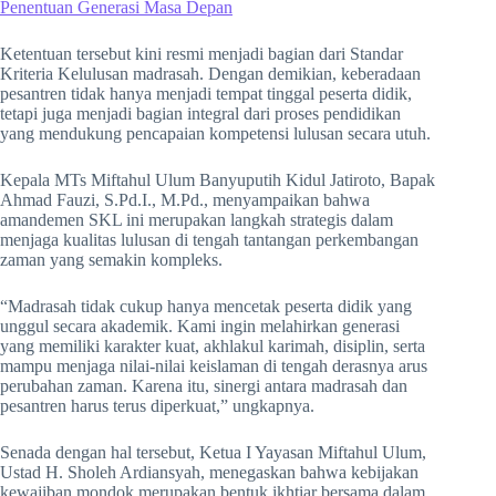
Penentuan Generasi Masa Depan
Ketentuan tersebut kini resmi menjadi bagian dari Standar
Kriteria Kelulusan madrasah. Dengan demikian, keberadaan
pesantren tidak hanya menjadi tempat tinggal peserta didik,
tetapi juga menjadi bagian integral dari proses pendidikan
yang mendukung pencapaian kompetensi lulusan secara utuh.
Kepala MTs Miftahul Ulum Banyuputih Kidul Jatiroto, Bapak
Ahmad Fauzi, S.Pd.I., M.Pd., menyampaikan bahwa
amandemen SKL ini merupakan langkah strategis dalam
menjaga kualitas lulusan di tengah tantangan perkembangan
zaman yang semakin kompleks.
“Madrasah tidak cukup hanya mencetak peserta didik yang
unggul secara akademik. Kami ingin melahirkan generasi
yang memiliki karakter kuat, akhlakul karimah, disiplin, serta
mampu menjaga nilai-nilai keislaman di tengah derasnya arus
perubahan zaman. Karena itu, sinergi antara madrasah dan
pesantren harus terus diperkuat,” ungkapnya.
Senada dengan hal tersebut, Ketua I Yayasan Miftahul Ulum,
Ustad H. Sholeh Ardiansyah, menegaskan bahwa kebijakan
kewajiban mondok merupakan bentuk ikhtiar bersama dalam