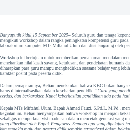
Banyuputih kidul,15 September 2025
– Seluruh guru dan tenaga kepen
mengikuti workshop dalam rangka peningkatan kompetensi guru pada K
laboratorium komputer MTs Miftahul Ulum dan diisi langsung oleh p
Workshop ini bertujuan untuk memberikan pemahaman mendalam men
menekankan nilai kasih sayang, ketulusan, dan pendekatan humanis 
diharapkan para guru mampu menghadirkan suasana belajar yang leb
karakter positif pada peserta didik.
Dalam pemaparannya, Beliau menekankan bahwa KBC bukan hanya sebat
harus diinternalisasikan dalam keseharian pendidik.
“Guru yang mendid
cerdas, dan berkarakter. Kunci keberhasilan pendidikan ada pada hat
Kepala MTs Miftahul Ulum, Bapak Ahmad Fauzi, S.Pd.I., M.Pd., membe
kegiatan ini. Beliau menyampaikan bahwa workshop ini menjadi bekal
sekaligus memperkuat visi madrasah dalam mencetak generasi yang un
yang diberikan oleh Bapak Pengawas. Semoga apa yang dipelajari hari
kita semakin maju dan peserta didik semakin termotivasi dalam belaja