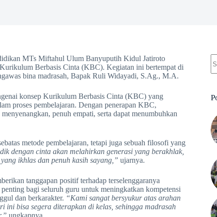
N
didikan MTs Miftahul Ulum Banyuputih Kidul Jatiroto
re
urikulum Berbasis Cinta (KBC). Kegiatan ini bertempat di
engawas bina madrasah, Bapak Ruli Widayadi, S.Ag., M.A.
genai konsep Kurikulum Berbasis Cinta (KBC) yang
P
dalam proses pembelajaran. Dengan penerapan KBC,
ih menyenangkan, penuh empati, serta dapat menumbuhkan
as metode pembelajaran, tetapi juga sebuah filosofi yang
ik dengan cinta akan melahirkan generasi yang berakhlak,
i yang ikhlas dan penuh kasih sayang,”
ujarnya.
rikan tanggapan positif terhadap terselenggaranya
 penting bagi seluruh guru untuk meningkatkan kompetensi
ggul dan berkarakter.
“Kami sangat bersyukur atas arahan
 ini bisa segera diterapkan di kelas, sehingga madrasah
r,”
ungkapnya.