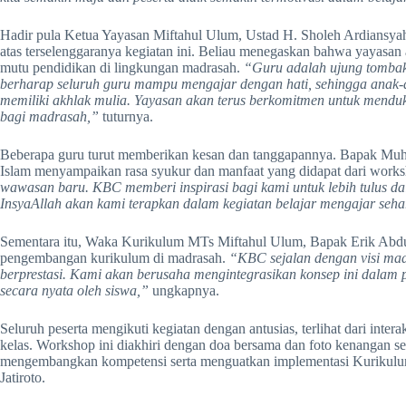
Hadir pula Ketua Yayasan Miftahul Ulum, Ustad H. Sholeh Ardiansya
atas terselenggaranya kegiatan ini. Beliau menegaskan bahwa yayasan
mutu pendidikan di lingkungan madrasah.
“Guru adalah ujung tombak
berharap seluruh guru mampu mengajar dengan hati, sehingga anak-an
memiliki akhlak mulia. Yayasan akan terus berkomitmen untuk me
bagi madrasah,”
tuturnya.
Beberapa guru turut memberikan kesan dan tanggapannya. Bapak Muh
Islam menyampaikan rasa syukur dan manfaat yang didapat dari works
wawasan baru. KBC memberi inspirasi bagi kami untuk lebih tulus dal
InsyaAllah akan kami terapkan dalam kegiatan belajar mengajar sehar
Sementara itu, Waka Kurikulum MTs Miftahul Ulum, Bapak Erik Abdul
pengembangan kurikulum di madrasah.
“KBC sejalan dengan visi mad
berprestasi. Kami akan berusaha mengintegrasikan konsep ini dalam
secara nyata oleh siswa,”
ungkapnya.
Seluruh peserta mengikuti kegiatan dengan antusias, terlihat dari inter
kelas. Workshop ini diakhiri dengan doa bersama dan foto kenangan se
mengembangkan kompetensi serta menguatkan implementasi Kurikulum
Jatiroto.