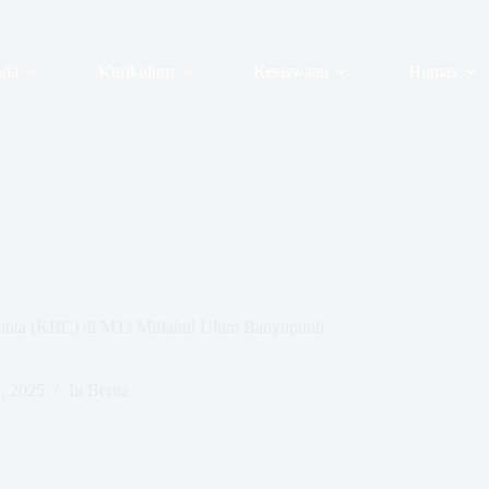
nda
Kurikulum
Kesiswaan
Humas
inta (KBC) di MTs Miftahul Ulum Banyuputih
, 2025
In
Berita